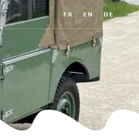
𝗙𝗥
𝗘𝗡
𝗗𝗘