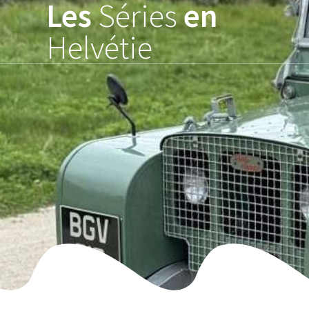
Les
Séries
en
Skip
to
Helvétie
content