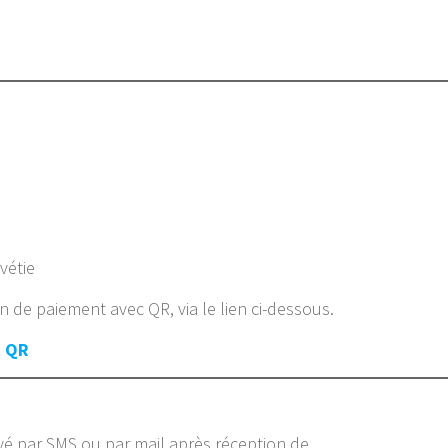
lvétie
n de paiement avec QR, via le lien ci-dessous.
t QR
é par SMS ou par mail après réception de